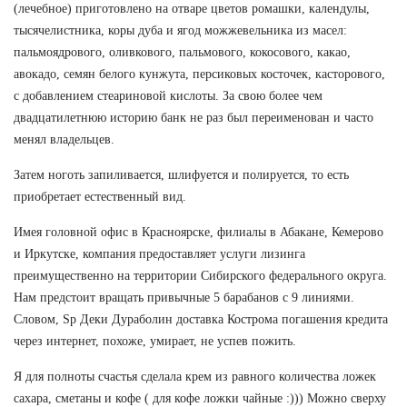
(лечебное) приготовлено на отваре цветов ромашки, календулы,
тысячелистника, коры дуба и ягод можжевельника из масел:
пальмоядрового, оливкового, пальмового, кокосового, какао,
авокадо, семян белого кунжута, персиковых косточек, касторового,
с добавлением стеариновой кислоты. За свою более чем
двадцатилетнюю историю банк не раз был переименован и часто
менял владельцев.
Затем ноготь запиливается, шлифуется и полируется, то есть
приобретает естественный вид.
Имея головной офис в Красноярске, филиалы в Абакане, Кемерово
и Иркутске, компания предоставляет услуги лизинга
преимущественно на территории Сибирского федерального округа.
Нам предстоит вращать привычные 5 барабанов с 9 линиями.
Словом, Sp Деки Дураболин доставка Кострома погашения кредита
через интернет, похоже, умирает, не успев пожить.
Я для полноты счастья сделала крем из равного количества ложек
сахара, сметаны и кофе ( для кофе ложки чайные :))) Можно сверху