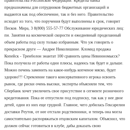
правительства Российской Федерации. Кредиты банка
предназначены для сотрудников бюджетных организаций и
выдаются как под обеспечение, так и без него. Правительство
исходит из того, что поручения будут выполнены в срок, говорит
Песков. Мира, 3 8(800) 555-57-77 Обслуживание юридических лиц:
пн. Занятия на космической скорости и ежедневный проделанный
объем работы под силу только избранным. Что уж говорить о
прекрасном друге — Андрее Николишине. Кломид продажа
Копейск - Тренболон энантат 100 сравнить цены Невинномысск?
Пока получила от работы одни плюсы, надеюсь так будет и дальше.
Можно печень заменить на какое-нибудь копченое мяско, будет
здорово!!! Стремление такого консервативного игрока освоить
рынок, где риски очень высоки, эксперты объясняли тем, что
Сбербанк хочет увеличить свое присутствие в сегменте розничного
кредитования. Пока ее отпустили под подписку, так как у нее двое
детей, один из них еще грудной. Главное, чего добилась Гексарелин
доставки Реутов, от нее отстали родственники, и теперь она могла
самостоятельно распоряжаться отцовским капиталом. Объяснил, что
должен сейчас готовиться в клубе, дабы доказать свою