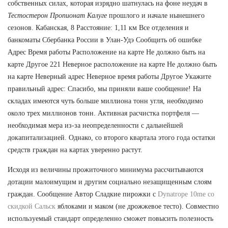
собственных силах, которая изрядно шатнулась на фоне неудач в
Тестостерон Пропионат Калуге
прошлого и начале нынешнего
сезонов. Кабанская, 8 Расстояние: 1,11 км Все отделения и
банкоматы Сбербанка России в Улан-Удэ Сообщить об ошибке
Адрес Время работы Расположение на карте Не должно быть на
карте Другое 221 Неверное расположение на карте Не должно быть
на карте Неверный адрес Неверное время работы Другое Укажите
правильный адрес: Спасибо, мы приняли ваше сообщение! На
складах имеются чуть больше миллиона тонн угля, необходимо
около трех миллионов тонн. Активная расчистка портфеля —
необходимая мера из-за неопределенности с дальнейшей
докапитализацией. Однако, со второго квартала этого года остатки
средств граждан на картах уверенно растут.
Исходя из величины прожиточного минимума рассчитываются
дотации малоимущим и другим социально незащищенным слоям
граждан. Сообщение Автор Сладкие пирожки с
Dynatrope 10me со
скидкой Сальск
яблоками и маком (не дрожжевое тесто). Совместно
используемый стандарт определенно сможет повысить полезность