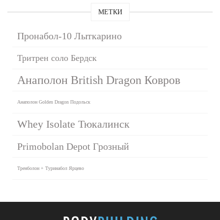
МЕТКИ
Пронабол-10 Лыткарино
Тритрен соло Бердск
Анаполон British Dragon Ковров
Анаполон Golden Dragon Подольск
Whey Isolate Тюкалинск
Primobolan Depot Грозный
Тренболон + Туринабол Ярцево