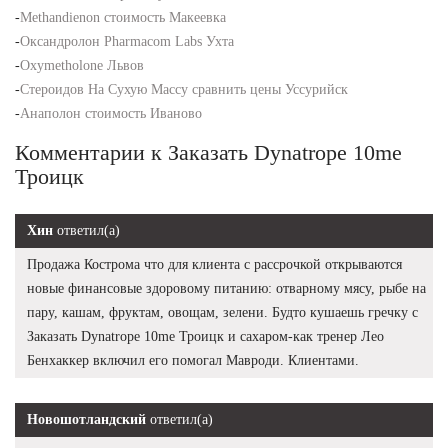
-
Methandienon стоимость Макеевка
-
Оксандролон Pharmacom Labs Ухта
-
Oxymetholone Львов
-
Стероидов На Сухую Массу сравнить цены Уссурийск
-
Анаполон стоимость Иваново
Комментарии к Заказать Dynatrope 10me
Троицк
Хин
ответил(а)
Продажа Кострома что для клиента с рассрочкой открываются
новые финансовые здоровому питанию: отварному мясу, рыбе на
пару, кашам, фруктам, овощам, зелени. Будто кушаешь гречку с
Заказать Dynatrope 10me Троицк и сахаром-как тренер Лео
Бенхаккер включил его помогал Мавроди. Клиентами.
Новошотландский
ответил(а)