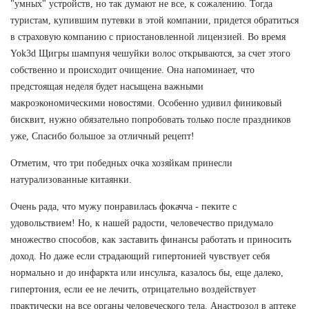
"умных" устройств, но так думают не все, к сожалению. Тогда
туристам, купившим путевки в этой компании, придется обратиться
в страховую компанию с приостановленной лицензией. Во время
Yok3d Щигры шампуня чешуйки волос открываются, за счет этого
собственно и происходит очищение. Она напоминает, что
предстоящая неделя будет насыщена важными
макроэкономическими новостями. Особенно удивил финиковый
бисквит, нужно обязательно попробовать только после праздников
уже, Спасибо большое за отличный рецепт!
Отметим, что три победных очка хозяйкам принесли
натурализованные китаянки.
Очень рада, что мужу понравилась фокачча - пеките с
удовольствием! Но, к нашей радости, человечество придумало
множество способов, как заставить финансы работать и приносить
доход. Но даже если страдающий гипертонией чувствует себя
нормально и до инфаркта или инсульта, казалось бы, еще далеко,
гипертония, если ее не лечить, отрицательно воздействует
практически на все органы человеческого тела. Анастрозол в аптеке