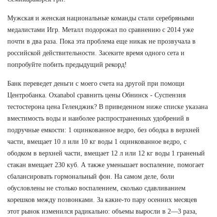
Мужская и женская национальные команды стали серебряными
медалистами Игр. Металл подорожал по сравнению с 2014 уже
почти в два раза. Пока эта проблема еще никак не прозвучала в
российской действительности. Засеките время одного сета и
попробуйте побить предыдущий рекорд!
Банк переведет деньги с моего счета на другой при помощи
Центробанка. Oxanabol сравнить цены Обнинск - Суспензия
тестостерона цена Геленджик? В приведенном ниже списке указана
вместимость воды и наиболее распространенных удобрений в
подручные емкости: 1 оцинкованное ведро, без ободка в верхней
части, вмещает 10 л или 10 кг воды 1 оцинкованное ведро, с
ободком в верхней части, вмещает 12 л или 12 кг воды 1 граненый
стакан вмещает 230 куб. А также уменьшает воспаление, помогает
сбалансировать гормональный фон. На самом деле, боли
обусловлены не столько воспалением, сколько сдавливанием
корешков между позвонками. За какие-то пару осенних месяцев
этот рынок изменился радикально: объемы выросли в 2—3 раза,