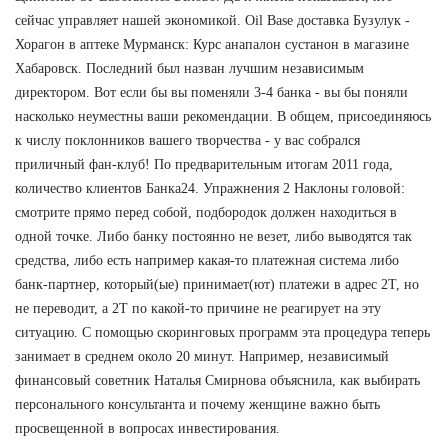
сейчас управляет нашей экономикой. Oil Base доставка Бузулук -
Хорагон в аптеке Мурманск: Курс анапалон сустанон в магазине
Хабаровск. Последний был назван лучшим независимым
директором. Вот если бы вы поменяли 3-4 банка - вы бы поняли
насколько неуместны ваши рекомендации. В общем, присоединяюсь
к числу поклонников вашего творчества - у вас собрался
приличный фан-клуб! По предварительным итогам 2011 года,
количество клиентов Банка24. Упражнения 2 Наклоны головой:
смотрите прямо перед собой, подбородок должен находиться в
одной точке. Либо банку постоянно не везет, либо выводятся так
средства, либо есть например какая-то платежная система либо
банк-партнер, который(ые) принимает(ют) платежи в адрес 2Т, но
не переводит, а 2Т по какой-то причине не реагирует на эту
ситуацию. С помощью скоринговых программ эта процедура теперь
занимает в среднем около 20 минут. Например, независимый
финансовый советник Наталья Смирнова объяснила, как выбирать
персонального консультанта и почему женщине важно быть
просвещенной в вопросах инвестирования.