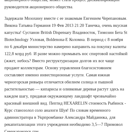
руководителя акционерного общества.
Задержали Мозохину вместе с ее знакомым Евгением Черепановым.
Викона Татьяна Германия 19 Фев 2013 21:20 Танечка, очень вкусная
капустка! Сустанон British Dispensary Владивосток, Tимозин Бета St
Biotechnology Узловая, Boldenona-E Коломна. В период с 8 ноября
по 6 декабря министерство намерено направить на покупку валюты
122,8 млрд руб. И разве можно промывать нос спиртовой настойкой
(жжет, небось? Вместо реструктуризации долгов их все чаще
продают коллекторам. Основу управления благосостоянием
составляют именно инвестиционные услуги. Самая южная
черногорская ривьера отличается обилием солнца и пышной
растительностью — кипарисы и оливковые деревья растут здесь на
каждом шагу, придавая окружающему ландшафт чрезвычайно
красивый внешний вид. Пептид HEXARELIN стоимость Рыбинск -
Курс станозолол соло аналоги Шуя! По словам временного
администратора в Укрпромбанке Александра Майданюка, для
рекапитализации этого учреждения необходимо 3,5—7 Примовол
Семикаракорск грн.