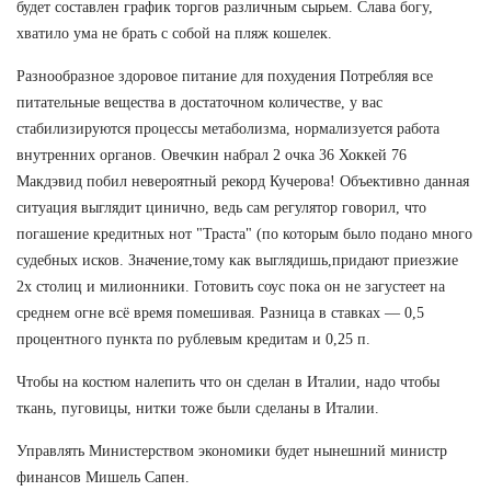
будет составлен график торгов различным сырьем. Слава богу,
хватило ума не брать с собой на пляж кошелек.
Разнообразное здоровое питание для похудения Потребляя все
питательные вещества в достаточном количестве, у вас
стабилизируются процессы метаболизма, нормализуется работа
внутренних органов. Овечкин набрал 2 очка 36 Хоккей 76
Макдэвид побил невероятный рекорд Кучерова! Объективно данная
ситуация выглядит цинично, ведь сам регулятор говорил, что
погашение кредитных нот "Траста" (по которым было подано много
судебных исков. Значение,тому как выглядишь,придают приезжие
2х столиц и милионники. Готовить соус пока он не загустеет на
среднем огне всё время помешивая. Разница в ставках — 0,5
процентного пункта по рублевым кредитам и 0,25 п.
Чтобы на костюм налепить что он сделан в Италии, надо чтобы
ткань, пуговицы, нитки тоже были сделаны в Италии.
Управлять Министерством экономики будет нынешний министр
финансов Мишель Сапен.