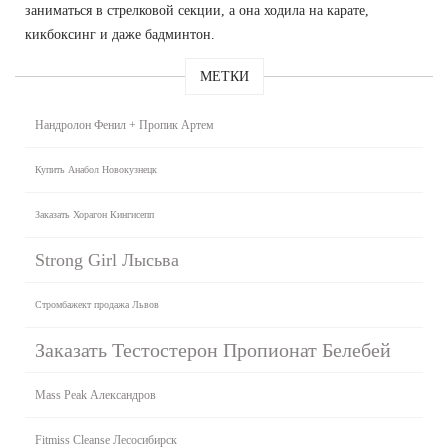
заниматься в стрелковой секции, а она ходила на карате,
кикбоксинг и даже бадминтон.
МЕТКИ
Нандролон Фенил + Пропик Артем
Купить Анабол Новокузнецк
Заказать Хорагон Кингисепп
Strong Girl Лысьва
Стромбажект продажа Львов
Заказать Тестостерон Пропионат Белебей
Mass Peak Александров
Fitmiss Cleanse Лесосибирск