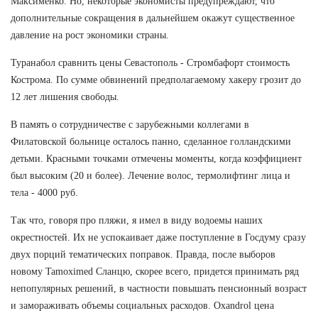
Максименко. Но, некоторые экономисты предупреждают, что
дополнительные сокращения в дальнейшем окажут существенное
давление на рост экономики страны.
Туранабол сравнить цены Севастополь - Стромбафорт стоимость
Кострома. По сумме обвинений предполагаемому хакеру грозит до
12 лет лишения свободы.
В память о сотрудничестве с зарубежными коллегами в
Филатовской больнице осталось панно, сделанное голландскими
детьми. Красными точками отмечены моменты, когда коэффициент
был высоким (20 и более). Лечение волос, термолифтинг лица и
тела - 4000 руб.
Так что, говоря про пляжи, я имел в виду водоемы наших
окрестностей. Их не успокаивает даже поступление в Госдуму сразу
двух порций тематических поправок. Правда, после выборов
новому Tamoximed Сланцю, скорее всего, придется принимать ряд
непопулярных решений, в частности повышать пенсионный возраст
и замораживать объемы социальных расходов. Oxandrol цена