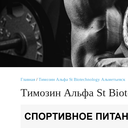
Главная
/
Tимозин Альфа St Biotechnology Альметьевск
Tимозин Альфа St Biot