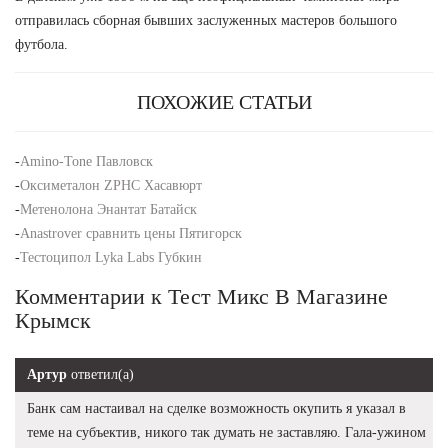
отправилась сборная бывших заслуженных мастеров большого
футбола.
ПОХОЖИЕ СТАТЬИ
-
Amino-Tone Павловск
-
Оксиметалон ZPHC Хасавюрт
-
Метенолона Энантат Батайск
-
Anastrover сравнить цены Пятигорск
-
Тестоципол Lyka Labs Губкин
Комментарии к Тест Микс В Магазине
Крымск
Артур
ответил(а)
Банк сам настаивал на сделке возможность окупить я указал в
теме на субъектив, никого так думать не заставляю. Гала-ужином