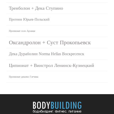
Тренболон + Дека Ступино
Протеин Юрьев-Польский
Пропионат соло Арзамас
Оксандролон + Суст Прокопьевск
Дека Дураболин Norma Hellas Воскресенск
Ципионат + Винстрол Ленинск-Кузнецкий
Пропионат дешево Гатчина