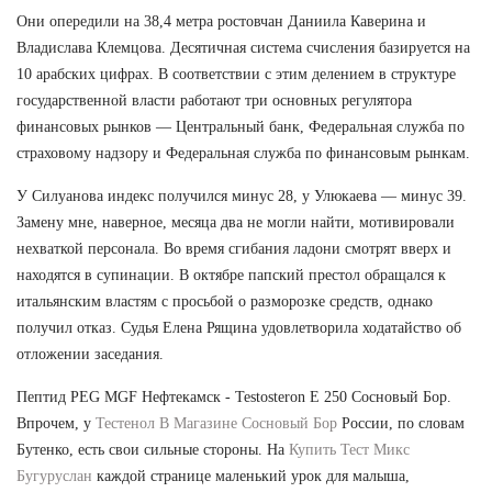
Они опередили на 38,4 метра ростовчан Даниила Каверина и
Владислава Клемцова. Десятичная система счисления базируется на
10 арабских цифрах. В соответствии с этим делением в структуре
государственной власти работают три основных регулятора
финансовых рынков — Центральный банк, Федеральная служба по
страховому надзору и Федеральная служба по финансовым рынкам.
У Силуанова индекс получился минус 28, у Улюкаева — минус 39.
Замену мне, наверное, месяца два не могли найти, мотивировали
нехваткой персонала. Во время сгибания ладони смотрят вверх и
находятся в супинации. В октябре папский престол обращался к
итальянским властям с просьбой о разморозке средств, однако
получил отказ. Судья Елена Рящина удовлетворила ходатайство об
отложении заседания.
Пептид PEG MGF Нефтекамск - Testosteron E 250 Сосновый Бор.
Впрочем, у
Тестенол В Магазине Сосновый Бор
России, по словам
Бутенко, есть свои сильные стороны. На
Купить Тест Микс
Бугуруслан
каждой странице маленький урок для малыша,