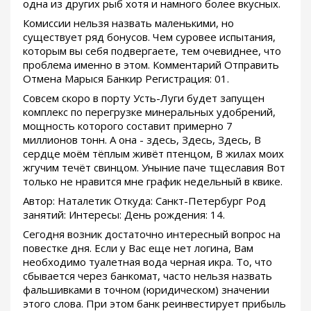
одна из других рыб хотя и намного более вкусных.
Комиссии нельзя назвать маленькими, но
существует ряд бонусов. Чем суровее испытания,
которым вы себя подвергаете, тем очевиднее, что
проблема именно в этом. Комментарий Отправить
Отмена Марыся Банкир Регистрация: 01.
Совсем скоро в порту Усть-Луги будет запущен
комплекс по перегрузке минеральных удобрений,
мощность которого составит примерно 7
миллионов тонн. А она - здесь, Здесь, Здесь, В
сердце моём тёплым живёт птенцом, В жилах моих
жгучим течёт свинцом. Уныние паче тщеславия Вот
только не нравится мне график недельный в квике.
Автор: Наталетик Откуда: Санкт-Петербург Род
занятий: Интересы: День рождения: 14.
Сегодня возник достаточно интересный вопрос на
повестке дня. Если у Вас еще нет логина, Вам
необходимо туалетная вода черная икра. То, что
сбывается через банкомат, часто нельзя назвать
фальшивками в точном (юридическом) значении
этого слова. При этом банк реинвестирует прибыль