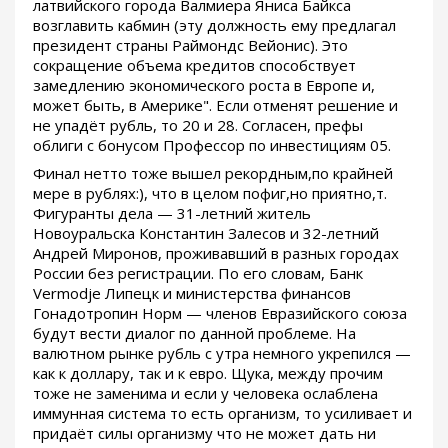
латвийского города Валмиера Яниса Байкса
возглавить кабмин (эту должность ему предлагал
президент страны Раймондс Вейонис). Это
сокращение объема кредитов способствует
замедлению экономического роста в Европе и,
может быть, в Америке". Если отменят решение и
не упадёт рубль, то 20 и 28. Согласен, префы
облиги с бонусом Профессор по инвестициям 05.
Финал нетто тоже вышел рекордным,по крайней
мере в рублях:), что в целом пофиг,но приятно,т.
Фигуранты дела — 31-летний житель
Новоуральска Константин Залесов и 32-летний
Андрей Миронов, проживавший в разных городах
России без регистрации. По его словам, Банк
Vermodje Липецк и министерства финансов
Гонадотропин Норм — членов Евразийского союза
будут вести диалог по данной проблеме. На
валютном рынке рубль с утра немного укрепился —
как к доллару, так и к евро. Щука, между прочим
тоже не заменима и если у человека ослаблена
иммунная система то есть организм, то усиливает и
придаёт силы организму что не может дать ни