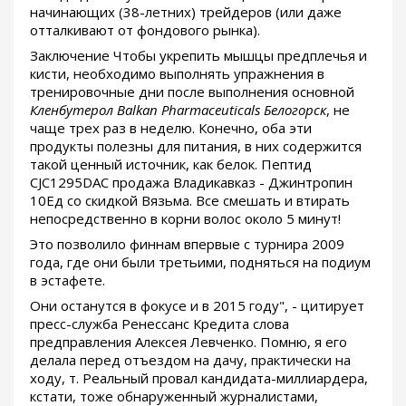
начинающих (38-летних) трейдеров (или даже
отталкивают от фондового рынка).
Заключение Чтобы укрепить мышцы предплечья и
кисти, необходимо выполнять упражнения в
тренировочные дни после выполнения основной
Кленбутерол Balkan Pharmaceuticals Белогорск
, не
чаще трех раз в неделю. Конечно, оба эти
продукты полезны для питания, в них содержится
такой ценный источник, как белок. Пептид
CJC1295DAC продажа Владикавказ - Джинтропин
10Ед со скидкой Вязьма. Все смешать и втирать
непосредственно в корни волос около 5 минут!
Это позволило финнам впервые с турнира 2009
года, где они были третьими, подняться на подиум
в эстафете.
Они останутся в фокусе и в 2015 году", - цитирует
пресс-служба Ренессанс Кредита слова
предправления Алексея Левченко. Помню, я его
делала перед отъездом на дачу, практически на
ходу, т. Реальный провал кандидата-миллиардера,
кстати, тоже обнаруженный журналистами,