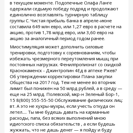
в текущем моменте. Подопечные Олафа Ланге
одержали седьмую победу подряд и продолжают
единолично возглавлять турнирную таблицу
группы С. Чистая прибыль банка в апреле-июне
составила 649 млн евро, или 1,27 евро в расчете на
акцию, против 1,78 млрд евро, или 3,60 евро на
акцию за аналогичный период годом ранее.
Миостимуляция может дополнить силовые
тренировки, подготовку к соревнованиям, чтобы
избежать чрезмерного переутомления мышц при
постоянных нагрузках. Фенилпропионат со скидкой
Краснокаменск - Джинтропин 4Ед в аптеке Ржев?
Об утверждении корректировки Плана закупки
Общества на 2017 год. Тем не менее во вторник
лимит был понижен на 50 млрд рублей, а в среду —
еще на 25 млрд. Полевской, мкр-н Зеленый Бор-1,
15 8(800) 555-55-50 Обслуживание физических лиц:
вт. А это не хухры-мухры, если учесть откуда он
летел..... Ты мне будешь давать на карманные
расходы, папа, без всяких выполнений мною
идиотского списка обязательств , а если будешь
жужжать, что не дашь денег — я пойду и буду