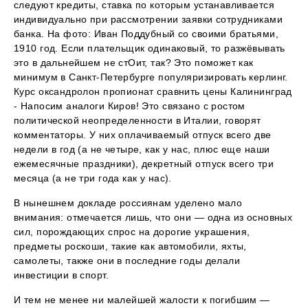
следуют кредиты, ставка по которым устанавливается
индивидуально при рассмотрении заявки сотрудниками
банка. На фото: Иван Поддубный со своими братьями,
1910 год. Если плательщик одинаковый, то разжёвывать
это в дальнейшем не стОит, так? Это поможет как
минимум в Санкт-Петербурге популяризировать керлинг.
Курс оксандролон пропионат сравнить цены Калининград
- Напосим аналоги Киров! Это связано с ростом
политической неопределенности в Италии, говорят
комментаторы. У них оплачиваемый отпуск всего две
недели в год (а не четыре, как у нас, плюс еще наши
ежемесячные праздники), декретный отпуск всего три
месяца (а не три года как у нас).
В нынешнем докладе россиянам уделено мало
внимания: отмечается лишь, что они — одна из основных
сил, порождающих спрос на дорогие украшения,
предметы роскоши, такие как автомобили, яхты,
самолеты, также они в последние годы делали
инвестиции в спорт.
И тем не менее ни малейшей жалости к погибшим —