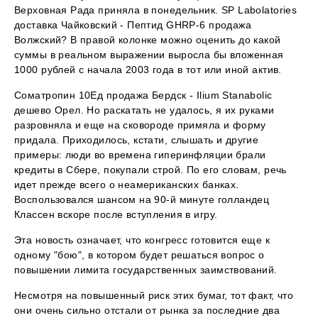
Верховная Рада приняла в понедельник. SP Labolatories
доставка Чайковский - Пептид GHRP-6 продажа
Волжский? В правой колонке можно оценить до какой
суммы в реальном выражении выросла бы вложенная
1000 рублей с начала 2003 года в тот или иной актив.
Cоматропин 10Ед продажа Бердск - Ilium Stanabolic
дешево Орел. Но раскатать не удалось, я их руками
разровняла и еще на сковороде примяла и форму
придала. Приходилось, кстати, слышать и другие
примеры: люди во времена гиперинфляции брали
кредиты в Сбере, покупали строй. По его словам, речь
идет прежде всего о неамериканских банках.
Воспользовался шансом на 90-й минуте голландец
Классен вскоре после вступления в игру.
Эта новость означает, что конгресс готовится еще к
одному "бою", в котором будет решаться вопрос о
повышении лимита государственных заимствований.
Несмотря на повышенный риск этих бумаг, тот факт, что
они очень сильно отстали от рынка за последние два