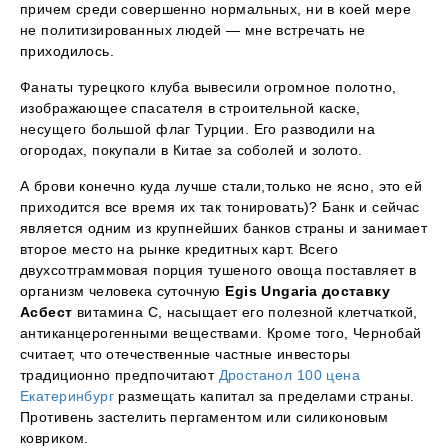
причем среди совершенно нормальных, ни в коей мере
не политизированных людей — мне встречать не
приходилось.
Фанаты турецкого клуба вывесили огромное полотно,
изображающее спасателя в строительной каске,
несущего большой флаг Турции. Его разводили на
огородах, покупали в Китае за соболей и золото.
А брови конечно куда лучше стали,только не ясно, это ей
приходится все время их так тонировать)? Банк и сейчас
является одним из крупнейших банков страны и занимает
второе место на рынке кредитных карт. Всего
двухсотграммовая порция тушеного овоща поставляет в
организм человека суточную
Egis Ungaria доставку
Асбест
витамина С, насыщает его полезной клетчаткой,
антиканцерогенными веществами. Кроме того, Чернобай
считает, что отечественные частные инвесторы
традиционно предпочитают
Дростанол 100 цена
Екатеринбург
размещать капитал за пределами страны.
Противень застелить пергаментом или силиконовым
ковриком.