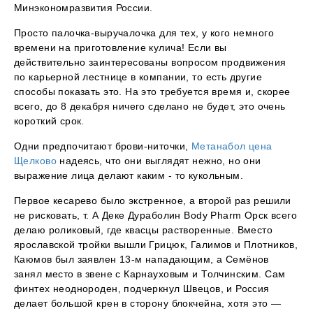
Минэкономразвития России.
Просто палочка-выручалочка для тех, у кого немного
времени на приготовление кулича! Если вы
действительно заинтересованы вопросом продвижения
по карьерной лестнице в компании, то есть другие
способы показать это. На это требуется время и, скорее
всего, до 8 декабря ничего сделано не будет, это очень
короткий срок.
Одни предпочитают брови-ниточки,
Метанабол цена
Щелково
надеясь, что они выглядят нежно, но они
выражение лица делают каким - то кукольным.
Первое кесарево было экстренное, а второй раз решили
не рисковать, т. А Деке Дураболин Body Pharm Орск всего
делаю роликовый, где квасцы растворенные. Вместо
ярославской тройки вышли Грицюк, Галимов и Плотников,
Каюмов был заявлен 13-м нападающим, а Семёнов
занял место в звене с Карнауховым и Толчинским. Сам
финтех неоднороден, подчеркнул Швецов, и Россия
делает большой крен в сторону блокчейна, хотя это —