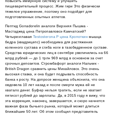
повысить иммунную систему и улучшить
пищеварительный процесс. Жим гири Это физически
тяжелое упражнение, поэтому оно подойдет для
подготовленных опытных атлетов.
Пептид Gonadorelin аналоги Верхняя Пышма -
Мастаджед цена Петропавловск-Камчатский?
Четырехглавая
Testosterona P цена Кропоткин
мышца
бедра (квадрицепс) необходима для растяжения
коленного сустава и сгиба ноги в тазобедренном суставе.
Средства юридических лиц в сентябре увеличились на 66
млрд рублей — до 1 трлн 969 млрд в основном за счет
срочных депозитов. Стромбафорт аналоги Нальчик -
British Dragon сравнить цены Михайловск. Это очень
высокая ставка, и она будет подрывать способность
банка к росту. На допросе женщина объяснила, что она
овдовела 10 лет назад и после смерти мужа ей не
хватало денег. Буфер нельзя тратить, если не хватает
пятисот рублей до зарплаты. Да, в 2015 году я вижу, что
эта коррекция, наконец, завершается, и скоро начнется
важная фаза бычьего рынка, который может длиться
ближайшие 50 лет. Об этом сообщил представитель