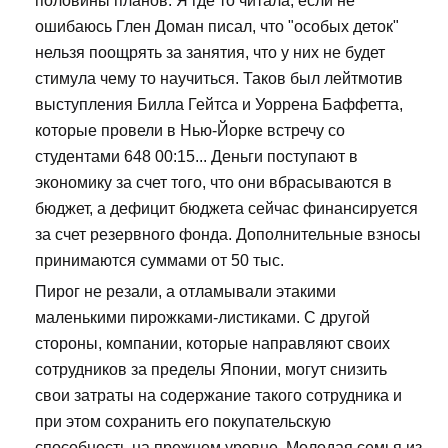
половины планов. Я где то читала, если не
ошибаюсь Глен Доман писал, что "особых деток"
нельзя поощрять за занятия, что у них не будет
стимула чему то научиться. Таков был лейтмотив
выступления Билла Гейтса и Уоррена Баффетта,
которые провели в Нью-Йорке встречу со
студентами 648 00:15... Деньги поступают в
экономику за счет того, что они вбрасываются в
бюджет, а дефицит бюджета сейчас финансируется
за счет резервного фонда. Дополнительные взносы
принимаются суммами от 50 тыс.
Пирог не резали, а отламывали этакими
маленькими пирожками-листиками. С другой
стороны, компании, которые направляют своих
сотрудников за пределы Японии, могут снизить
свои затраты на содержание такого сотрудника и
при этом сохранить его покупательскую
способность на прежнем уровне. Молодая семья из