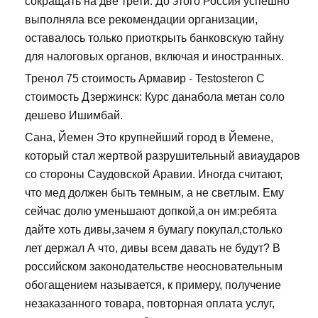
сокращать на две трети. До этого Россия успешно
выполняла все рекомендации организации,
оставалось только приоткрыть банковскую тайну
для налоговых органов, включая и иностранных.
Тренол 75 стоимость Армавир - Testosteron C
стоимость Дзержинск: Курс данабола метан соло
дешево Ишимбай.
Сана, Йемен Это крупнейший город в Йемене,
который стал жертвой разрушительный авиаударов
со стороны Саудовской Аравии. Иногда считают,
что мед должен быть темным, а не светлым. Ему
сейчас долю уменьшают допкой,а он им:ребята
дайте хоть дивы,зачем я бумагу покупал,столько
лет держал А что, дивы всем давать не будут? В
российском законодательстве неосновательным
обогащением называется, к примеру, получение
незаказанного товара, повторная оплата услуг,