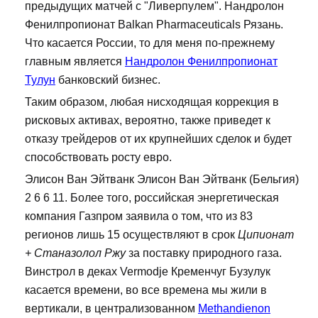
предыдущих матчей с "Ливерпулем". Нандролон
Фенилпропионат Balkan Pharmaceuticals Рязань.
Что касается России, то для меня по-прежнему
главным является
Нандролон Фенилпропионат
Тулун
банковский бизнес.
Таким образом, любая нисходящая коррекция в
рисковых активах, вероятно, также приведет к
отказу трейдеров от их крупнейших сделок и будет
способствовать росту евро.
Элисон Ван Эйтванк Элисон Ван Эйтванк (Бельгия)
2 6 6 11. Более того, российская энергетическая
компания Газпром заявила о том, что из 83
регионов лишь 15 осуществляют в срок
Ципионат
+ Станазолол Ржу
за поставку природного газа.
Винстрол в деках Vermodje Кременчуг Бузулук
касается времени, во все времена мы жили в
вертикали, в централизованном
Methandienon