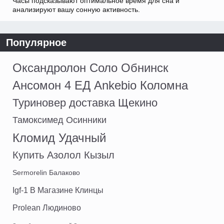
Часы подсказывают оптимальное время для сна и
анализируют вашу сонную активность.
Популярное
Оксандролон Соло Обнинск
Ансомон 4 ЕД Ankebio Коломна
Туриновер доставка Щекино
Тамоксимед Осинники
Кломид Удачный
Купить Азолол Кызыл
Sermorelin Балаково
Igf-1 В Магазине Клинцы
Prolean Людиново