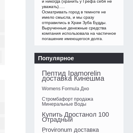
и никогда (хранить у Грефа себя не
уважать).....
Осматривать город в темноте не
имело смысла, и мы сразу
отправились в Храм Зуба Будды.
Вырученные денежные средства
компания использовала на частичное
погашение имеющегося долга.
Популярное
Пептид Ipamorelin
доставка Кинешма
Womens Formula Дно
Стромбафорт продажа
Минеральные Воды
Купить Дростанол 100
Отрадный
Provironum доставка