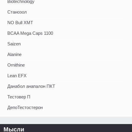
Biotechnology
Станозол
NO Bull XMT
BCAA Mega Caps 1100
Saizen
Alanine
Ornithine
Lean EFX
Данабол анапалон ПКТ
Тестовер П
ДепоТестостерон
Мысли