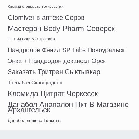
Кломид стоимость Воскресенск
Clomiver в аптеке Серов
Мастерон Body Pharm Северск
Пептид Ghrp-6 Острогожск
Нандролон Фенил SP Labs Новоуральск
Энка + Нандродон деканоат Орск
Заказать Тритрен Сыктывкар
Тренабол Сковородино
Кломида Цитрат Черкесск
Данабол Анапалон Пкт В Магазине
Архангельск
Данабол дешево Тольятти