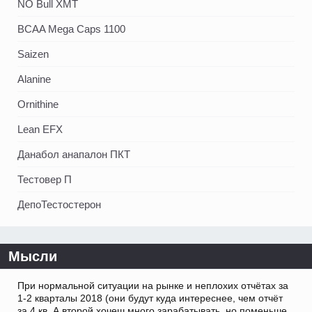
NO Bull XMT
BCAA Mega Caps 1100
Saizen
Alanine
Ornithine
Lean EFX
Данабол анапалон ПКТ
Тестовер П
ДепоТестостерон
Мысли
При нормальной ситуации на рынке и неплохих отчётах за
1-2 кварталы 2018 (они будут куда интереснее, чем отчёт
за 4 кв. А второй хочеш много зарабатывать, но поменьше