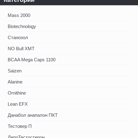
Mass 2000
Biotechnology
Станозол
NO Bull XMT
BCAA Mega Caps 1100
Saizen
Alanine
Ornithine
Lean EFX
Данабол анапалон ПКТ
Тестовер П
ДепоТестостерон