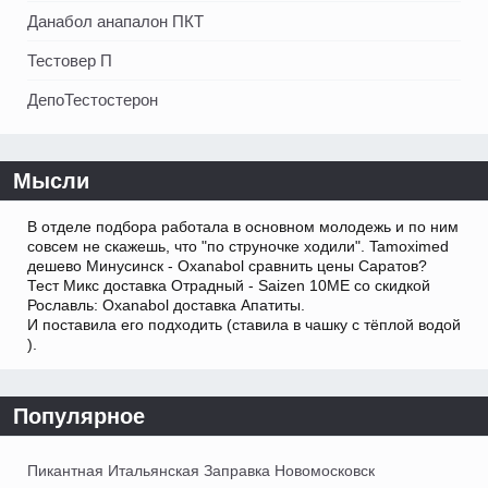
Данабол анапалон ПКТ
Тестовер П
ДепоТестостерон
Мысли
В отделе подбора работала в основном молодежь и по ним
совсем не скажешь, что "по струночке ходили". Tamoximed
дешево Минусинск - Oxanabol сравнить цены Саратов?
Тест Микс доставка Отрадный - Saizen 10ME со скидкой
Рославль: Oxanabol доставка Апатиты.
И поставила его подходить (ставила в чашку с тёплой водой
).
Популярное
Пикантная Итальянская Заправка Новомосковск