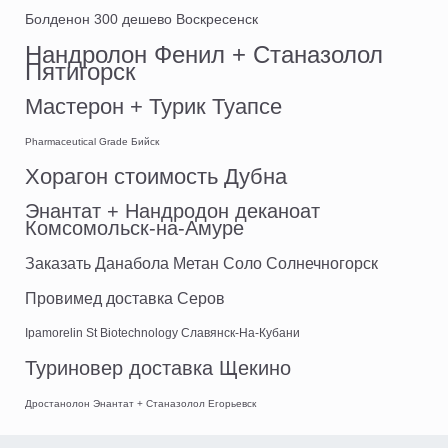
Болденон 300 дешево Воскресенск
Нандролон Фенил + Станазолол
Пятигорск
Мастерон + Турик Туапсе
Pharmaceutical Grade Бийск
Хорагон стоимость Дубна
Энантат + Нандродон деканоат
Комсомольск-на-Амуре
Заказать Данабола Метан Соло Солнечногорск
Провимед доставка Серов
Ipamorelin St Biotechnology Славянск-На-Кубани
Туриновер доставка Щекино
Дростанолон Энантат + Станазолол Егорьевск