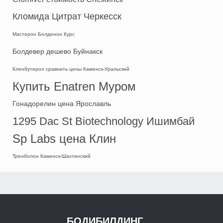
Кломида Цитрат Черкесск
Мастерон Болденон Курс
Болдевер дешево Буйнакск
Кленбутерол сравнить цены Каменск-Уральский
Купить Enatren Муром
Гонадорелин цена Ярославль
1295 Dac St Biotechnology Ишимбай
Sp Labs цена Клин
Тренболон Каменск-Шахтинский
БОДИБИЛДИНГ