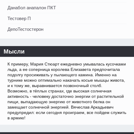
Данабол анапалон ПКТ
Тестовер П
ДепоТестостерон
Мысли
К примеру, Мария Стюарт ежедневно умывалась кусочками
льда, а ее соперница королева Елизавета предпочитала
подолгу просиживать у пылающего камина. Именно на
турнике можно оптимально накачать косые мышцы живота,
и к тому же, выравнивается позвоночный столб.
Возможно, в тёплых странах, где высокая солнечная
активность - человеку достаточно энергии от растительной
пищи, выпадающую энергию от животного белка он
замещает солнечной энергией. Вячеслав Аркадьевич
предупредил: если сегодня проиграем, все пойдем служить
в армию!