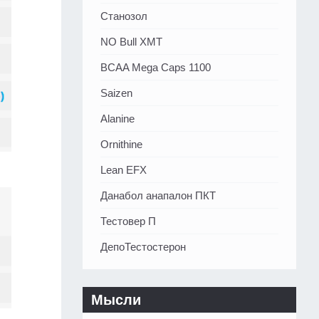
Станозол
NO Bull XMT
BCAA Mega Caps 1100
Saizen
Alanine
Ornithine
Lean EFX
Данабол анапалон ПКТ
Тестовер П
ДепоТестостерон
Мысли