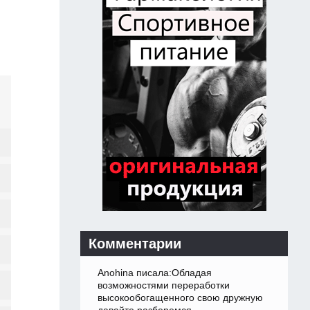
Комментарии
Anohina писала:Обладая
возможностями переработки
высокообогащенного свою дружную