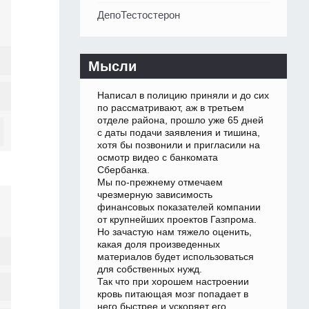
ДепоТестостерон
Мысли
Написал в полицию приняли и до сих
по рассматривают, аж в третьем
отделе района, прошло уже 65 дней
с даты подачи заявления и тишина,
хотя бы позвонили и пригласили на
осмотр видео с банкомата
Сбербанка.
Мы по-прежнему отмечаем
чрезмерную зависимость
финансовых показателей компании
от крупнейших проектов Газпрома.
Но зачастую нам тяжело оценить,
какая доля произведенных
материалов будет использоваться
для собственных нужд.
Так что при хорошем настроении
кровь питающая мозг попадает в
него быстрее и ускоряет его