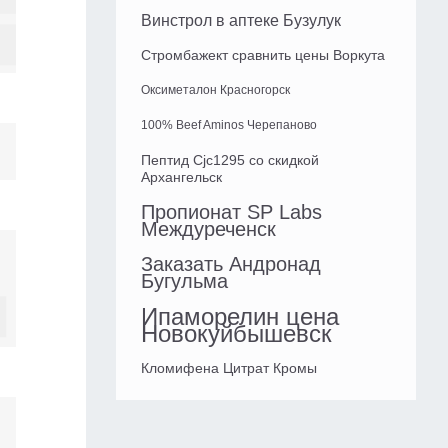
Винстрол в аптеке Бузулук
Стромбажект сравнить цены Воркута
Оксиметалон Красногорск
100% Beef Aminos Черепаново
Пептид Cjc1295 со скидкой
Архангельск
Пропионат SP Labs
Междуреченск
Заказать Андронад
Бугульма
Ипаморелин цена
Новокуйбышевск
Кломифена Цитрат Кромы