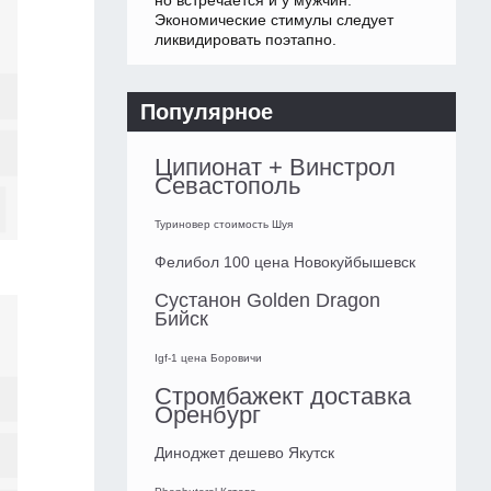
но встречается и у мужчин.
Экономические стимулы следует
ликвидировать поэтапно.
Популярное
Ципионат + Винстрол
Севастополь
Туриновер стоимость Шуя
Фелибол 100 цена Новокуйбышевск
Сустанон Golden Dragon
Бийск
Igf-1 цена Боровичи
Стромбажект доставка
Оренбург
Диноджет дешево Якутск