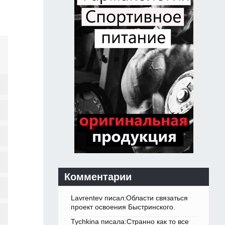
Комментарии
Lavrentev писал:Области связаться
проект освоения Быстринского.
Tychkina писала:Странно как то все