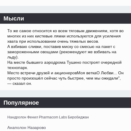
Мысли
То же самое относится ко всем тяговым движениям, хотя во
многих из них кистевые лямки используются для усиления
хвата при использовании очень тяжелых весов.
А взбиваю сливки, поставив миску со смесью на пакет с
замороженными овощами (рекомендуют же взбивать на
льду).
На месте бывшего аэродрома Тушино построят очередной
технопарк.
Место встречи друзей и акционеровМоя веткаО Любви... Он
просто произошёл сейчас чуть быстрее, чем мы ожидали",
— сказал он.
Популярное
Нандролон Фенил Pharmacom Labs Биробиджан
Анаполон Назарово