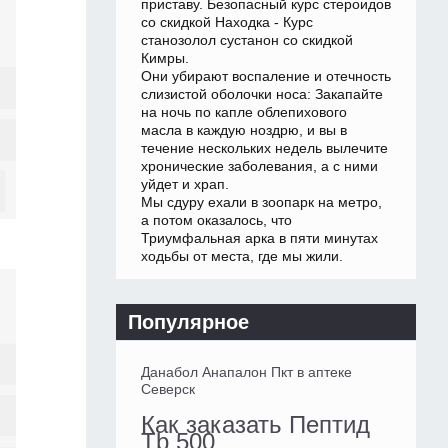
приставу. Безопасный курс стероидов
со скидкой Находка - Курс
станозолол сустанон со скидкой
Кимры.
Они убирают воспаление и отечность
слизистой оболочки носа: Закапайте
на ночь по капле облепихового
масла в каждую ноздрю, и вы в
течение нескольких недель вылечите
хронические заболевания, а с ними
уйдет и храп.
Мы сдуру ехали в зоопарк на метро,
а потом оказалось, что
Триумфальная арка в пяти минутах
ходьбы от места, где мы жили.
Популярное
Данабол Анапалон Пкт в аптеке
Северск
Как заказать Пептид
Tb 500