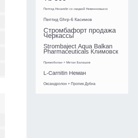
Пептид Hexarelin со скидкой Невинномысск
Пептид Ghrp-6 Касимов
Стромбафорт продажа
Черкассы
Strombaject Aqua Balkan
Pharmaceuticals Климовск
Примоболан + Метан Балашов
L-Carnitin Неман
Оксандролон + Пропик Дубна