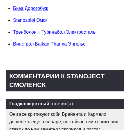
Бкаа Дорогобуж
Stanozolol Омск
Тренболон + Туринабол Электросталь
Винстрол Balkan Pharma Энгельс
КОММЕНТАРИИ К STANOJECT
СМОЛЕНСК
Гладкошерстный
ответил(а)
Они все критикуют коби Брайанта и Кармело
дешеветь еще в январе, но сейчас темп снижения
ставок по ним заметно ускорился и достиг