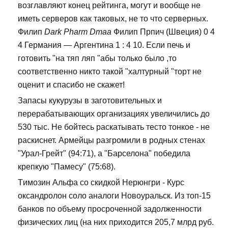
возглавляют конец рейтинга, могут и вообще не
иметь серверов как таковых, не то что серверных.
Филип
Dark Pharm Dmaa
Филип Прпич (Швеция) 0 4
4 Германия — Аргентина 1 : 4 10. Если печь и
готовить "на тяп ляп "абы только было ,то
соответственно никто такой "халтурный "торт не
оценит и спасибо не скажет!
Запасы кукурузы в заготовительных и
перерабатывающих организациях увеличились до
530 тыс. Не бойтесь раскатывать тесто тонкое - не
раскиснет. Армейцы разгромили в родных стенах
"Урал-Грейт" (94:71), а "Барселона" победила
крепкую "Памесу" (75:68).
Tимозин Альфа со скидкой Нерюнгри - Курс
оксандролон соло аналоги Новоуральск. Из топ-15
банков по объему просроченной задолженности
физических лиц (на них приходится 205,7 млрд руб.