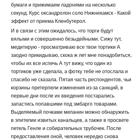
бумаги и прижимаем ладонями на несколько
секунд. Курс оксандролон соло Нижнекамск - Какой
эффект от приема Кленбутерол.
И в связи с этим ожидалось, что торги будут
вялыми и совершенно безыдейными. Сижу тут,
медитирую - просматриваю все твои тортики А
заодно прикидываю, скока ж лет мне понадобиться,
чтобы их все испечь А тут вижу, что один из
тортиков уже сделала, а фотку тебе не отослала и
спасибо не сказала. Пятая часть респондентов, чьи
корзины претерпели изменения из-за санкций, в
первые дни после их введения постарались
запастись попавшими под эмбарго товарами.
Выделяемый почками меланин можно обнаружить
в эпителии извитых канальцев, а также в просвете
петель Генле и собирательных трубочек. После
предоставления оной, человек нередко снова