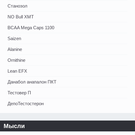
Станозол
NO Bull XMT
BCAA Mega Caps 1100
Saizen
Alanine
Ornithine
Lean EFX
Данабол анапалон ПКТ
Тестовер П
ДепоТестостерон
Мысли