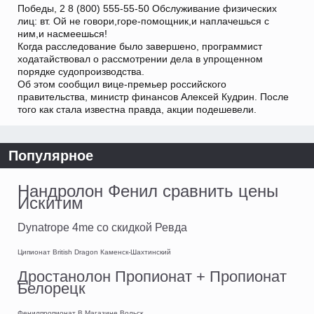
Победы, 2 8 (800) 555-55-50 Обслуживание физических
лиц: вт. Ой не говори,горе-помощник,и наплачешься с
ним,и насмеешься!
Когда расследование было завершено, программист
ходатайствовал о рассмотрении дела в упрощенном
порядке судопроизводства.
Об этом сообщил вице-премьер российского
правительства, министр финансов Алексей Кудрин. После
того как стала известна правда, акции подешевели.
Популярное
Нандролон Фенил сравнить цены
Искитим
Dynatrope 4me со скидкой Ревда
Ципионат British Dragon Каменск-Шахтинский
Дростанолон Пропионат + Пропионат
Белорецк
Фенилпропионат В Магазине Вольск