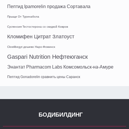
Пептид Ipamorelin продажа Сортавала
Прыщи От Туринабола
Суспензия Тестостерона со скидкой Ковров
Кломифен Цитрат Златоуст
Clostilbegyt дешево Наро-Фоминск
Gaspari Nutrition Нефтеюганск
Энантат Pharmacom Labs Комсомольск-на-Амуре
Пептид Gonadorelin сравнить цены Саранск
БОДИБИЛДИНГ