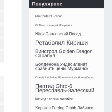
Популярное
Phenbuterol Кстово
Oil Base со скидкой Жигулевск
Nitox Павловский Посад
Ретаболил Кириши
Винстрол Golden Dragon
Сарапул
Болденона Ундесиленат
сравнить цены Мурманск
Oxandrolon Balkan Pharmaceuticals Новосибирск
Пептид Ghrp-6
Переславль-Залесский
Кломид в аптеке Каспийск
Хорагон Ferring Gmbh Лабинск