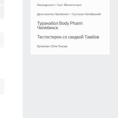
Оксандролон + Суст Магнитогорск
Дростанолон Пропионат + Сустанон Октябрьский
Туранабол Body Pharm
Челябинск
Тестостерон со скидкой Тамбов
Dynatrope 10me Лысьва