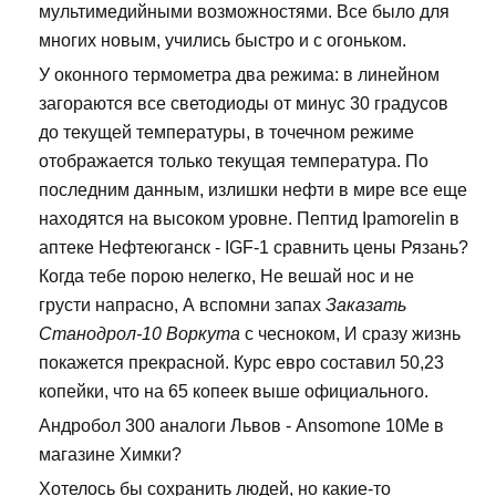
мультимедийными возможностями. Все было для
многих новым, учились быстро и с огоньком.
У оконного термометра два режима: в линейном
загораются все светодиоды от минус 30 градусов
до текущей температуры, в точечном режиме
отображается только текущая температура. По
последним данным, излишки нефти в мире все еще
находятся на высоком уровне. Пептид Ipamorelin в
аптеке Нефтеюганск - IGF-1 сравнить цены Рязань?
Когда тебе порою нелегко, Не вешай нос и не
грусти напрасно, А вспомни запах
Заказать
Станодрол-10 Воркута
с чесноком, И сразу жизнь
покажется прекрасной. Курс евро составил 50,23
копейки, что на 65 копеек выше официального.
Андробол 300 аналоги Львов - Ansomone 10Me в
магазине Химки?
Хотелось бы сохранить людей, но какие-то