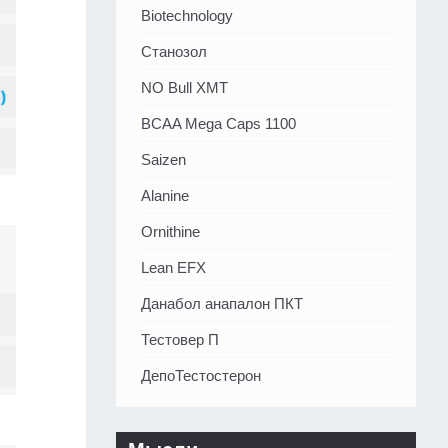
Biotechnology
Станозол
NO Bull XMT
BCAA Mega Caps 1100
Saizen
Alanine
Ornithine
Lean EFX
Данабол анапалон ПКТ
Тестовер П
ДепоТестостерон