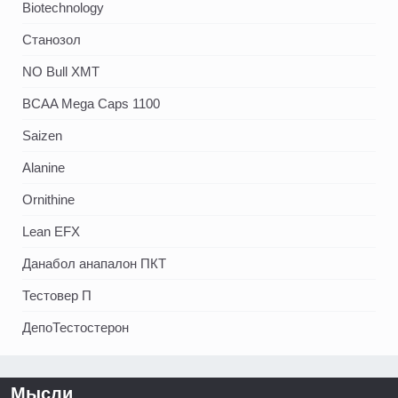
Biotechnology
Станозол
NO Bull XMT
BCAA Mega Caps 1100
Saizen
Alanine
Ornithine
Lean EFX
Данабол анапалон ПКТ
Тестовер П
ДепоТестостерон
Мысли