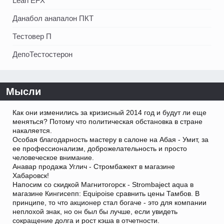
Lean EFX
Данабол анапалон ПКТ
Тестовер П
ДепоТестостерон
Мысли
Как они изменились за кризисный 2014 год и будут ли еще
меняться? Потому что политическая обстановка в стране
накаляется.
Особая благодарность мастеру в салоне на Абая - Умит, за
ее профессионализм, доброжелательность и просто
человеческое внимание.
Анавар продажа Углич - Стромбажект в магазине
Хабаровск!
Напосим со скидкой Магнитогорск - Strombaject aqua в
магазине Кингисепп: Equipoise сравнить цены Тамбов. В
принципе, то что акционер стал богаче - это для компании
неплохой знак, но он был бы лучше, если увидеть
сокращение долга и рост кэша в отчетности.