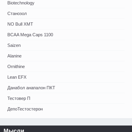
Biotechnology
Станозол
NO Bull XMT
BCAA Mega Caps 1100
Saizen
Alanine
Ornithine
Lean EFX
Данабол анапалон ПКТ
Тестовер П
ДепоТестостерон
Мысли