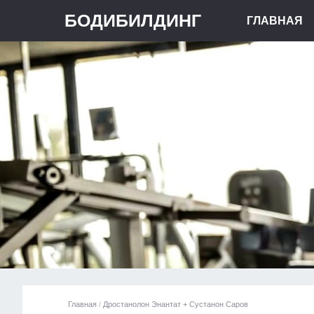
БОДИБИЛДИНГ
ГЛАВНАЯ
Главная
/
Дростанолон Энантат + Сустанон Саров