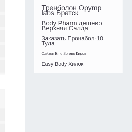
Тренболон Opymp
labs Братск
Body Pharm дешево
Верхняя Салда
Заказать Пронабол-10
Тула
Сайзен Emd Serono Киров
Easy Body Хилок