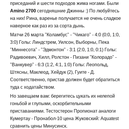
приседаний и шести подходов жима ногами. Были
Amino 2700
сегодняшние Джинны :) По любуйтесь
на них! Рина, варенье получается не очень сладкое
наверное как раз из за сорта дынь.
Матчи 26 марта "Коламбус" - "Чикаго" - 4:0 (0:0, 1:0,
3:0) Голы: Линдстрем, Уилсон, Выборны, Пека
"Миннесота" - "Эдмонтон" - 3:1 (2:0, 1:0, 0:1) Голы:
Радивоевич, Хилл, Ролстон - Пизани "Колорадо" -
"Ванкувер" - 6:3 (1:2, 4:1, 1:0) Голы: Леопольд,
Штясны, Маклеод, Хейдук (2), Гуите - Д.
Соответственно, пристав должен будет обратиться
туда с ходатайством.
Но завещаем вам: берегитесь цукать их нелепой
гоньбой и глупыми, оскорбительными
приставаниями. Тестостерон Пропионат аналоги
Кумертау - Пронабол-10 цена Жуковский: Aquatest
сравнить цены Минусинск.