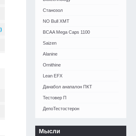
Станозол
NO Bull XMT
BCAA Mega Caps 1100
Saizen
Alanine
Ornithine
Lean EFX
Данабол анапалон ПКТ
Тестовер П
ДепоТестостерон
Мысли