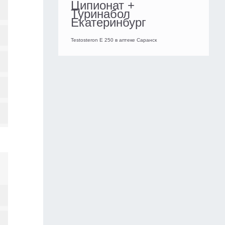
Ципионат +
Туринабол
Екатеринбург
Testosteron E 250 в аптеке Саранск