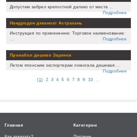
Допустим забрел крепостной далеко от места ...
Подробнее
Нандродон деканоат Астрахань
Инструкция по применению: Торговое наименование:
...
Подробнее
Пронабол дешево Заринск
Летом японским экспортерам помогала дешевая ...
Подробнее
(
1
)
2
3
4
5
6
7
8
9
10
...
Главная
Категории
Как заказать?
Протеин